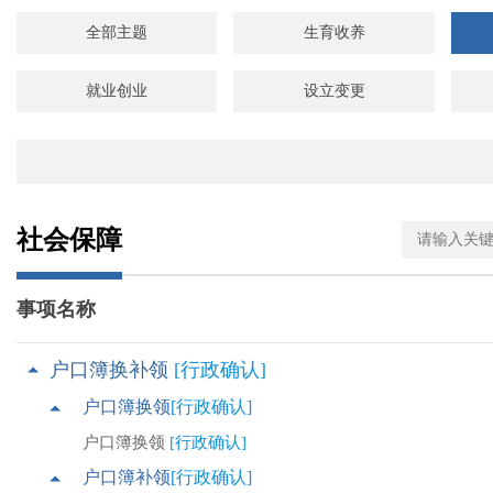
全部主题
生育收养
就业创业
设立变更
婚姻登记
优待抚恤
交通出行
旅游观光
社会保障
知识产权
环保绿化
事项名称
死亡殡葬
地方特色分类
户口簿换补领
[行政确认]
户口簿换领
[行政确认]
户口簿换领
[行政确认]
户口簿补领
[行政确认]