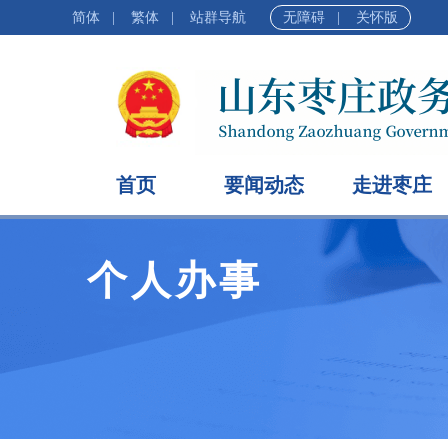
简体
|
繁体
|
站群导航
无障碍
|
关怀版
首页
要闻动态
走进枣庄
个人办事