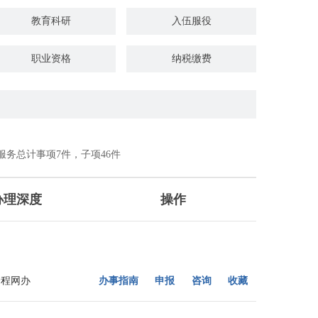
教育科研
入伍服役
职业资格
纳税缴费
社会保障（社会保险、社会救助）
证件办理
公共安全
司法公证
服务总计事项
7
件，子项
46
件
医疗卫生
离职退休
办理深度
操作
全程网办
办事指南
申报
咨询
收藏