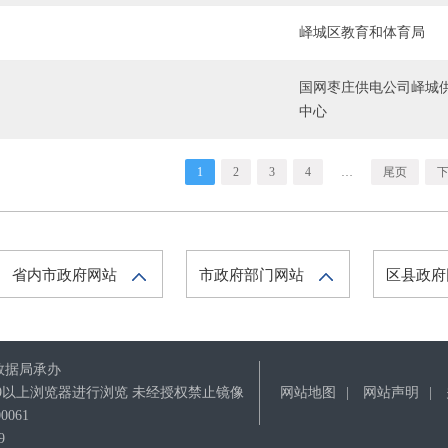
峄城区教育和体育局
国网枣庄供电公司峄城
中心
1
2
3
4
…
尾页
省内市政府网站
市政府部门网站
区县政
数据局承办
IE9以上浏览器进行浏览 未经授权禁止镜像
网站地图
|
网站声明
|
061
9