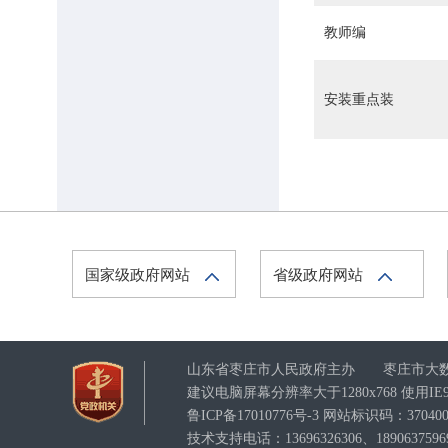
教师编
峄城区信访局
峄城区公安分局
安装重点装
峄城区公路管理局
峄城区农业农村局
峄城区农业农村综合服务
中心
峄城区医疗保障局
国家级政府网站
省级政府网站
峄城区卫生健康局
峄城区发展和改革局
山东省枣庄市人民政府主办 枣庄市大
峄城区司法局
建议电脑屏幕分辨率大于1280x768 使用
峄城区商务和投资促进局
鲁ICP备17010776号-3
网站标识码：3704000
技术支持电话：13696326306、1890637596