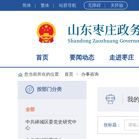
简体
|
繁体
|
站群导航
无障碍
|
关怀版
首页
要闻动态
走进枣庄
您当前所在的位置:
首页
办事咨询
按部门分类
我
全部
中共峄城区委党史研究中
按标题：
心