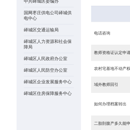
中共峄城区委编办
国网枣庄供电公司峄城供
电中心
峄城区交通运输局
电话咨询
峄城区人力资源和社会保
障局
教师资格证认定申
峄城区人民政府办公室
农村宅基地不动产
峄城区人民防空办公室
峄城区企业发展服务中心
域外教师回引
峄城区住房保障服务中心
如何办理档案转出
峄城区住房和城乡建设局
峄城区体育局
二胎剖腹产多久能
峄城区供销社