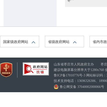
枣**
峄城区农业农村局
中共枣庄市峄城区委宣
传部
峄城区畜牧业发展服务
中心
国家级政府网站
省级政府网站
省内市
峄城区应急管理局
峄城区档案馆
山东省枣庄市人民政府主办 枣庄
峄城区卫生健康局
建议电脑屏幕分辨率大于1280x76
鲁ICP备17010776号-3
网站标识码：370
技术支持电话：13696326306、189063
鲁公网安备 37040002000066号