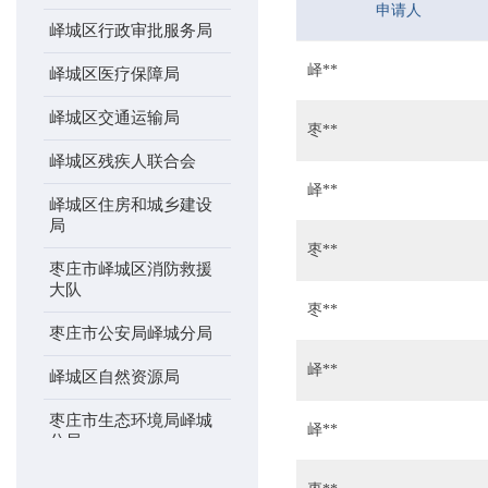
申请人
峄城区行政审批服务局
峄**
峄城区医疗保障局
峄城区交通运输局
枣**
峄城区残疾人联合会
峄**
峄城区住房和城乡建设
局
枣**
枣庄市峄城区消防救援
大队
枣**
枣庄市公安局峄城分局
峄**
峄城区自然资源局
枣庄市生态环境局峄城
峄**
分局
峄城区气象局